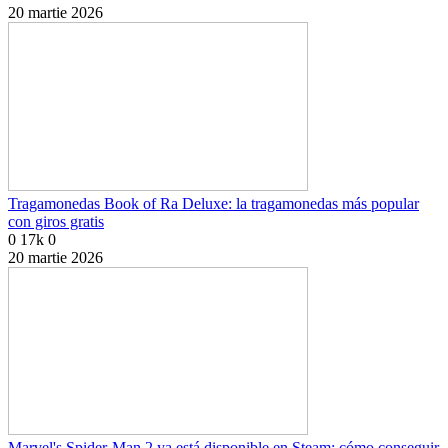
20 martie 2026
Tragamonedas Book of Ra Deluxe: la tragamonedas más popular
con giros gratis
0
17k
0
20 martie 2026
Marvel's Spider-Man 2 ya está disponible en Steam: cómo conseguir