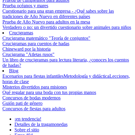
Prueba de cumpleaños para adultos
Prueba océanos y mares
Cuestionario para una gran empresa - ¿Qué sabes sobre las
tradiciones de Año Nuevo en diferentes países
Prueba de Año Nuevo para adultos en la mesa
Verdadero o no: un divertido cuestionario sobre animales para niños
Crucigramas
Crucigrama matemático "Teoría de conjuntos"
Crucigramas para cuentos de hadas
Chineward por la historia
Crucigrama "Atletas rusos"
Un libro de crucigramas para lectura literaria, ¿conoces los cuentos
de hadas?
Blog
Escenarios para fiestas infantiles
Metodología y didáctica
Lecciones,
horas de clase
Misterios divertidos para misiones
Qué regalar para una boda con tus propias manos
Concursos de bodas modernos
Guión pati de género
Concursos de fiestas para adultos
¡en tendencia!
Detalles de la tragamonedas
Sobre el sitio