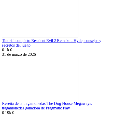
Tutorial completo Resident Evil 2 Remake - Hyde, consejos y
secretos del juego
0
1k
0
31 de marzo de 2026
Reseña de la tragamonedas The Dog House Megaways:
tragamonedas ganadora de Pragmatic Play
0
19k
0