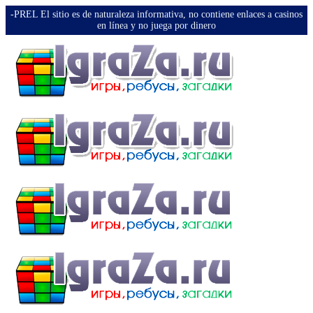
-PREL El sitio es de naturaleza informativa, no contiene enlaces a casinos
en línea y no juega por dinero